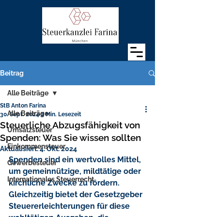
Beitrag
Alle Beiträge
StB Anton Farina
Alle Beiträge
30. Sept. 2024
2 Min. Lesezeit
Steuerliche Abzugsfähigkeit von
Umsatzsteuer
Spenden: Was Sie wissen sollten
Einkommensteuer
Aktualisiert:
4. Okt. 2024
Spenden sind ein wertvolles Mittel, 
Gewerbesteuer
um gemeinnützige, mildtätige oder 
Internationales Steuerrecht
kirchliche Zwecke zu fördern. 
Gleichzeitig bietet der Gesetzgeber 
Steuererleichterungen für diese 